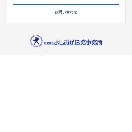
お問い合わせ
遺産相続サポート姫路はコチラ
〒670-0948
兵庫県姫路市北条宮の町385番地 永井ビル3階
TEL 079-240-5518 / FAX 079-240-5519
HOME
事務所案内
取扱業務
ご依頼の流れ
お客様の声
ブログ
お問い合わせ
プライバシーポリシー