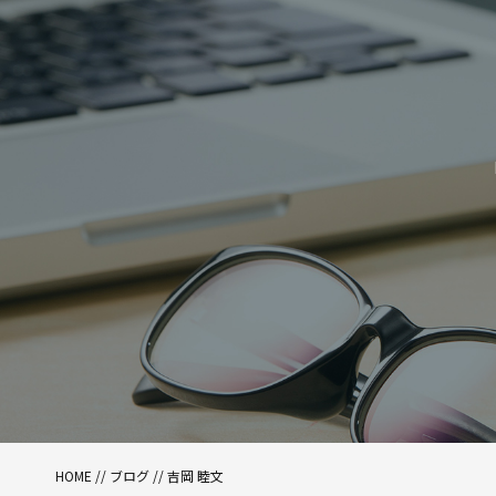
HOME
//
ブログ
// 吉岡 睦文