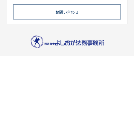
お問い合わせ
遺産相続サポート姫路はコチラ
〒670-0948
兵庫県姫路市北条宮の町385番地 永井ビル3階
TEL 079-240-5518 / FAX 079-240-5519
HOME
事務所案内
取扱業務
ご依頼の流れ
お客様の声
ブログ
お問い合わせ
プライバシーポリシー